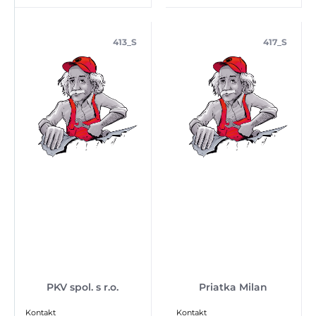
413_S
417_S
PKV spol. s r.o.
Priatka Milan
Kontakt
Kontakt