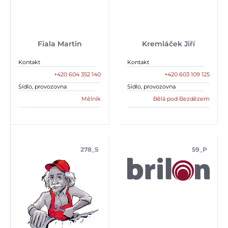
Fiala Martin
Kremláček Jiří
Kontakt
Kontakt
+420 604 352 140
+420 603 109 125
Sídlo, provozovna
Sídlo, provozovna
Mělník
Bělá pod Bezdězem
278_S
59_P