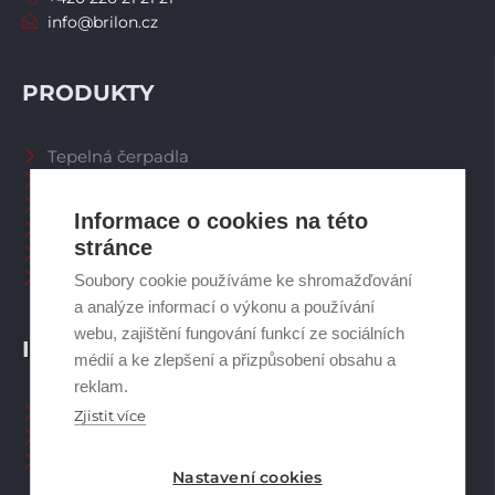
info@brilon.cz
PRODUKTY
Tepelná čerpadla
Větrací systémy
Zásobníky TV
Informace o cookies na této
Spalinové systémy
stránce
Plynové kotle
Ostatní příslušenství
Soubory cookie používáme ke shromažďování
a analýze informací o výkonu a používání
webu, zajištění fungování funkcí ze sociálních
INFORMACE
médií a ke zlepšení a přizpůsobení obsahu a
reklam.
Naši pracovníci CZ
Zjistit více
Naši pracovníci SK
Ochrana osobních údajů
Nastavení cookies