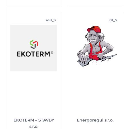
418_S
01_S
EKOTERM – STAVBY
Energoregul s.r.o.
s.r.o.