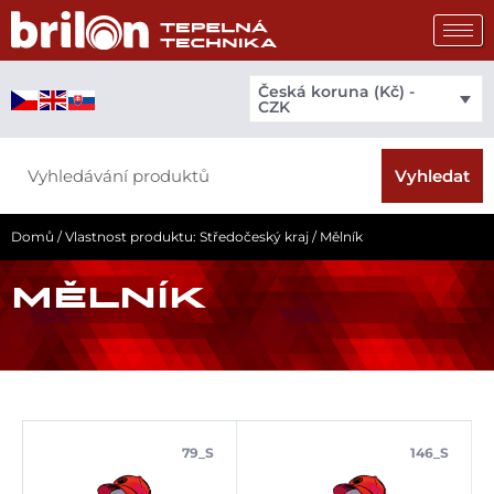
Přeskočit
na
obsah
Česká koruna (Kč) -
CZK
Search
Vyhledat
Domů
/ Vlastnost produktu: Středočeský kraj / Mělník
MĚLNÍK
79_S
146_S