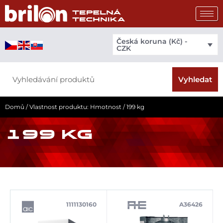
Přeskočit
na
obsah
Česká koruna (Kč) -
CZK
Search
Vyhledat
Domů
/ Vlastnost produktu: Hmotnost / 199 kg
199 KG
1111130160
A36426