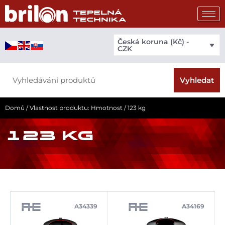
Přeskočit
na
obsah
Česká koruna (Kč) -
CZK
Search
Vyhledat
Domů
/ Vlastnost produktu: Hmotnost / 123 kg
123 KG
A34339
A34169