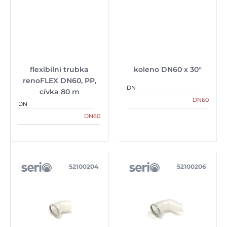
flexibilní trubka
koleno DN60 x 30°
renoFLEX DN60, PP,
DN
cívka 80 m
DN60
DN
DN60
52100204
52100206