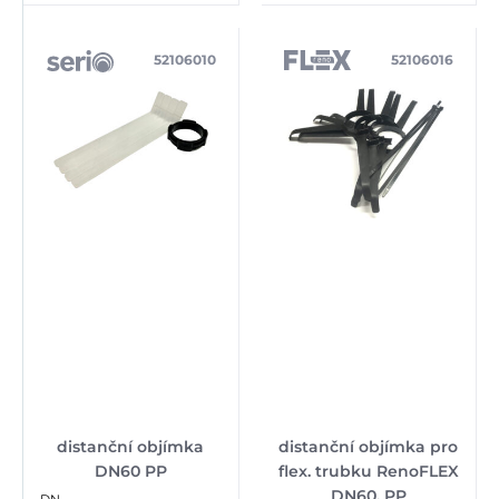
52106010
52106016
distanční objímka
distanční objímka pro
DN60 PP
flex. trubku RenoFLEX
DN60, PP