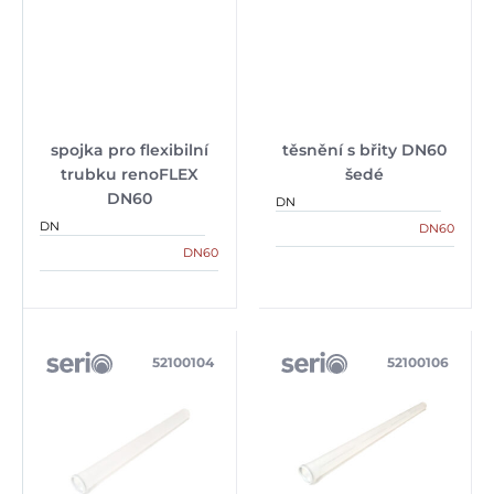
spojka pro flexibilní
těsnění s břity DN60
trubku renoFLEX
šedé
DN60
DN
DN
DN60
DN60
52100104
52100106