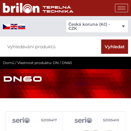
Přeskočit
na
obsah
Česká koruna (Kč) -
CZK
Search
Vyhledat
Domů
/ Vlastnost produktu: DN / DN60
DN60
52105417
52105410