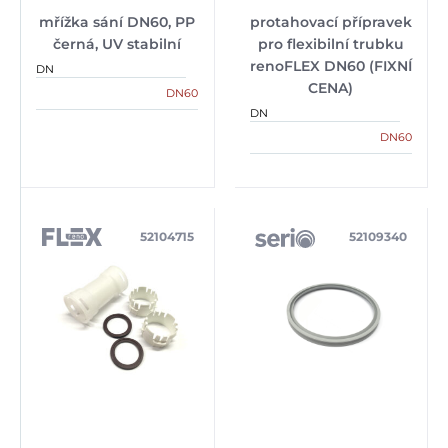
mřížka sání DN60, PP
protahovací přípravek
černá, UV stabilní
pro flexibilní trubku
renoFLEX DN60 (FIXNÍ
DN
CENA)
DN60
DN
DN60
52104715
52109340