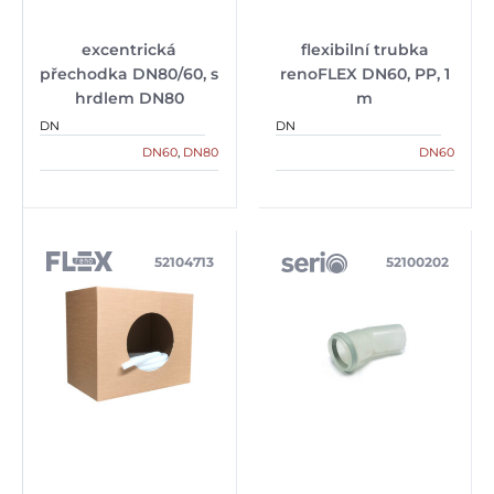
excentrická
flexibilní trubka
přechodka DN80/60, s
renoFLEX DN60, PP, 1
hrdlem DN80
m
DN
DN
DN60
,
DN80
DN60
52104713
52100202