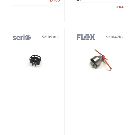
DN60
DN60
52109105
52104718