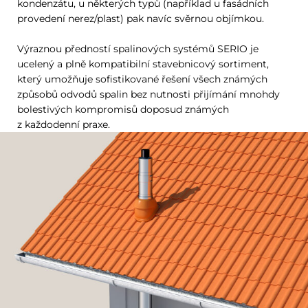
kondenzátu, u některých typů (například u fasádních
provedení nerez/plast) pak navíc svěrnou objímkou.
Výraznou předností spalinových systémů SERIO je
ucelený a plně kompatibilní stavebnicový sortiment,
který umožňuje sofistikované řešení všech známých
způsobů odvodů spalin bez nutnosti přijímání mnohdy
bolestivých kompromisů doposud známých
z každodenní praxe.