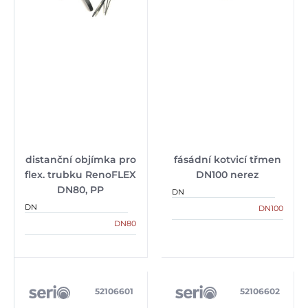
distanční objímka pro
fásádní kotvicí třmen
flex. trubku RenoFLEX
DN100 nerez
DN80, PP
DN
DN
DN100
DN80
52106601
52106602