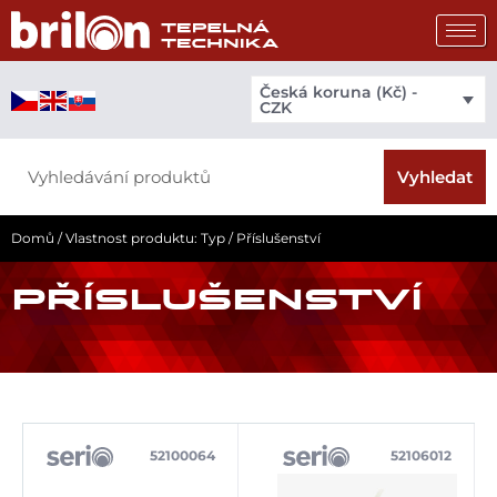
Přeskočit
na
obsah
Česká koruna (Kč) -
CZK
Search
Vyhledat
Domů
/ Vlastnost produktu: Typ / Příslušenství
PŘÍSLUŠENSTVÍ
52100064
52106012