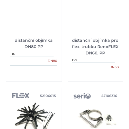
distanční objímka
distanční objímka pro
DN80 PP
flex. trubku RenoFLEX
DN60, PP
DN
DN
DN80
DN60
52106015
52106316