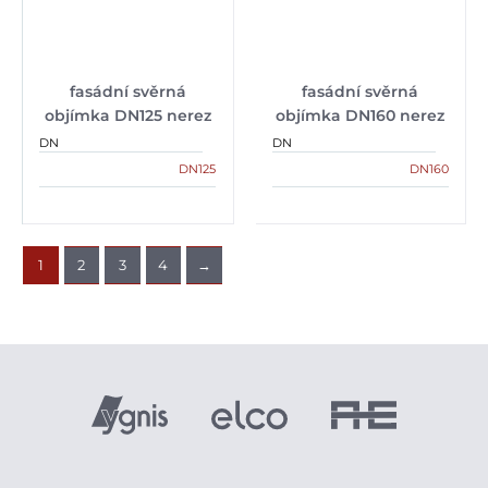
fasádní svěrná
fasádní svěrná
objímka DN125 nerez
objímka DN160 nerez
DN
DN
DN125
DN160
1
2
3
4
→