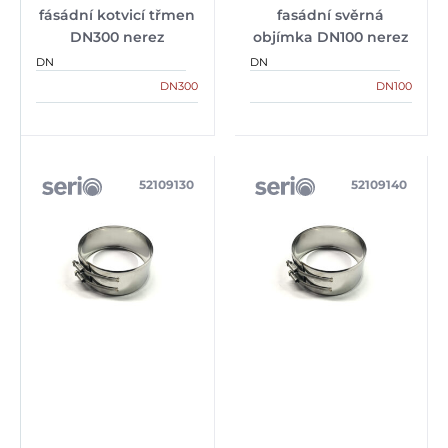
fásádní kotvicí třmen
fasádní svěrná
DN300 nerez
objímka DN100 nerez
DN
DN
DN300
DN100
52109130
52109140