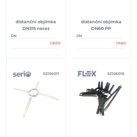
distanční objímka
distanční objímka
DN315 nerez
DN60 PP
DN
DN
DN315
DN60
52106011
52106016