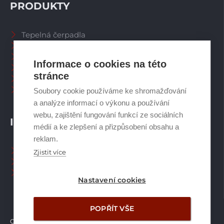
PRODUKTY
Tepelná čerpadla
Větrací systémy
Zásobníky TV
Informace o cookies na této
Spalinové systémy
stránce
Plynové kotle
Ostatní příslušenství
Soubory cookie používáme ke shromažďování
a analýze informací o výkonu a používání
webu, zajištění fungování funkcí ze sociálních
INFORMACE
médií a ke zlepšení a přizpůsobení obsahu a
reklam.
Naši pracovníci CZ
Zjistit více
Naši pracovníci SK
Ochrana osobních údajů
Nastavení cookies
POPŘÍT VŠE
Copyright © Brilon a.s.
2026