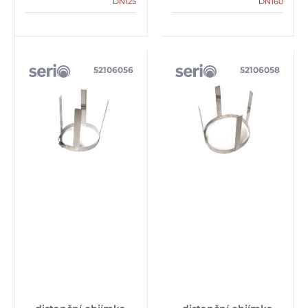
DN125
DN160
52106056
52106058