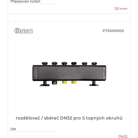
Připojovací rozteč
125 mm
P72050005
rozdělovač / sběrač DN32 pro 5 topných okruhů
DN
DN32