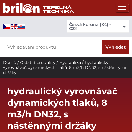
Přeskočit
na
obsah
Česká koruna (Kč) -
CZK
Search
Vyhledat
Domů
/
Ostatní produkty
/
Hydraulika
/ hydraulický
vyrovnávač dynamických tlaků, 8 m3/h DN32, s nástěnnými
držáky
hydraulický vyrovnávač
dynamických tlaků, 8
m3/h DN32, s
nástěnnými držáky