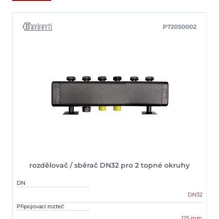
P72050002
rozdělovač / sběrač DN32 pro 2 topné okruhy
DN
DN32
Připojovací rozteč
125 mm