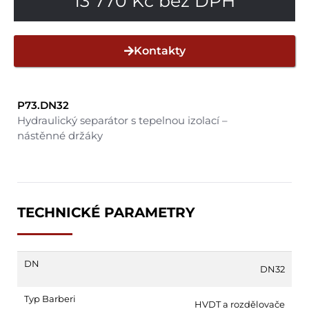
13 770
Kč
bez DPH
Kontakty
P73.DN32
Hydraulický separátor s tepelnou izolací –
nástěnné držáky
TECHNICKÉ PARAMETRY
DN
DN32
Typ Barberi
HVDT a rozdělovače