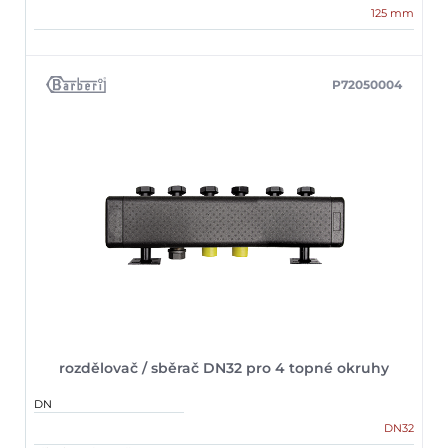
125 mm
P72050004
rozdělovač / sběrač DN32 pro 4 topné okruhy
DN
DN32