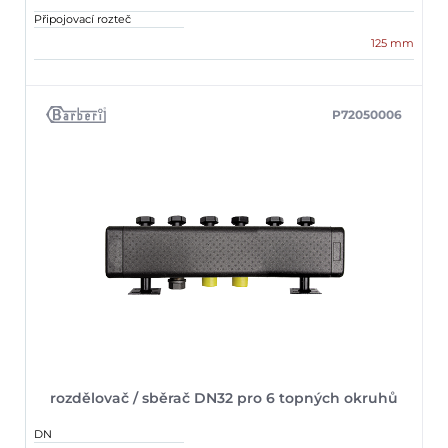
Připojovací rozteč
125 mm
P72050006
rozdělovač / sběrač DN32 pro 6 topných okruhů
DN