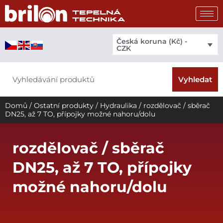
Přeskočit
na
obsah
Česká koruna (Kč) -
CZK
Search
Vyhledat
Domů
/
Ostatní produkty
/
Hydraulika
/ rozdělovač / sběrač
DN25, až 7 TO, přípojky možné nahoru/dolu
rozdělovač / sběrač
DN25, až 7 TO, přípojky
možné nahoru/dolu