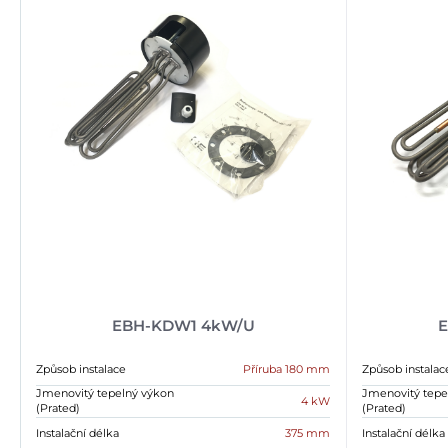
EBH-KDW1 4kW/U
Způsob instalace
Příruba 180 mm
Způsob instalac
Jmenovitý tepelný výkon
Jmenovitý tepe
4 kW
(Prated)
(Prated)
Instalační délka
375 mm
Instalační délka