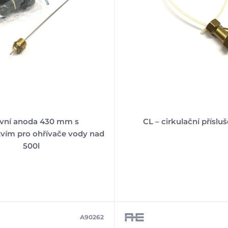
ivní anoda 430 mm s
CL – cirkulační příslu
tvím pro ohřívače vody nad
500l
A90262