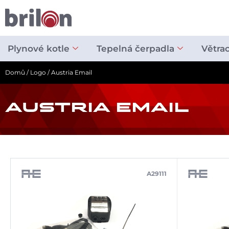
Přeskočit
na
obsah
Plynové kotle
Tepelná čerpadla
Větra
Domů
/
Logo
/ Austria Email
AUSTRIA EMAIL
A29111