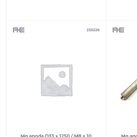
235226
Mg anoda D33 x 1250 / M8 x 10
Mg ano