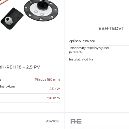
EBH-TEDVT
Způsob instalace
Jmenovitý tepelný výkon
(Prated)
Instalační délka
H-REH 18 – 2,5 PV
e
Příruba 180 mm
lný výkon
2.5 kW
370 mm
A14709