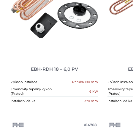
EBH-RDH 18 – 6,0 PV
EB
Způsob instalace
Příruba 180 mm
Způsob instalac
Jmenovitý tepelný výkon
Jmenovitý tepe
6 kW
(Prated)
(Prated)
Instalační délka
370 mm
Instalační délka
A14708