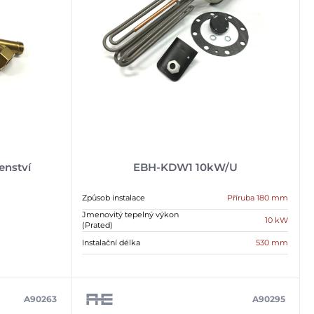
šenství
EBH-KDW1 10kW/U
Způsob instalace
Příruba 180 mm
Jmenovitý tepelný výkon
10 kW
(Prated)
Instalační délka
530 mm
A90263
A90295