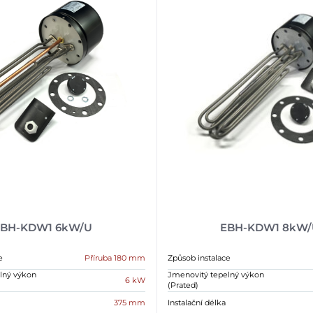
EBH-KDW1 6kW/U
EBH-KDW1 8kW
e
Příruba 180 mm
Způsob instalace
lný výkon
Jmenovitý tepelný výkon
6 kW
(Prated)
375 mm
Instalační délka