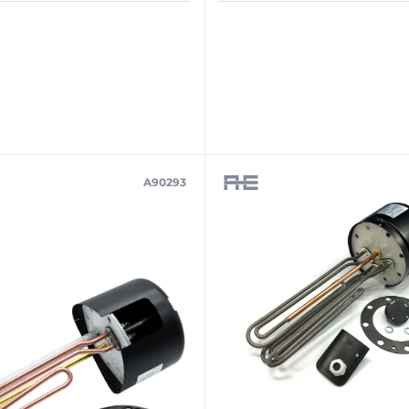
A90293