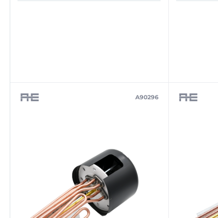
A90296