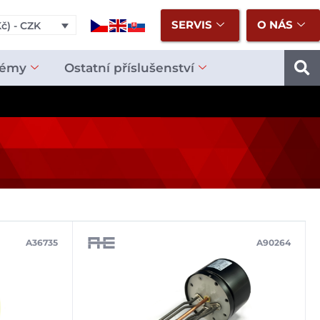
SERVIS
O NÁS
č) - CZK
témy
Ostatní příslušenství
A36735
A90264