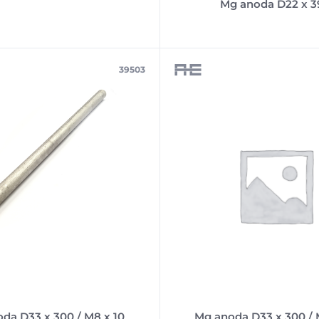
Mg anoda D22 x 3
39503
da D33 x 300 / M8 x 10
Mg anoda D33 x 300 / 