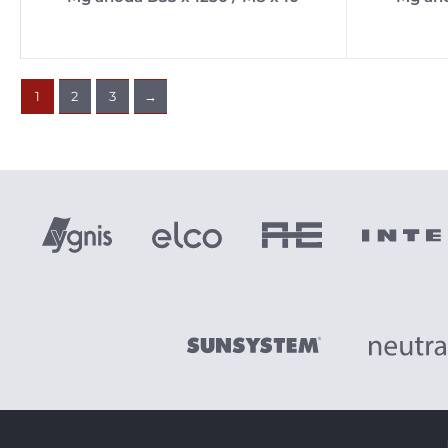
1
2
3
→