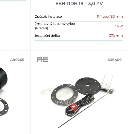
EBH-RDH 18 – 3,0 PV
Způsob instalace
Příruba 180 mm
Jmenovitý tepelný výkon
3 kW
(Prated)
Instalační délka
370 mm
A90265
A36409