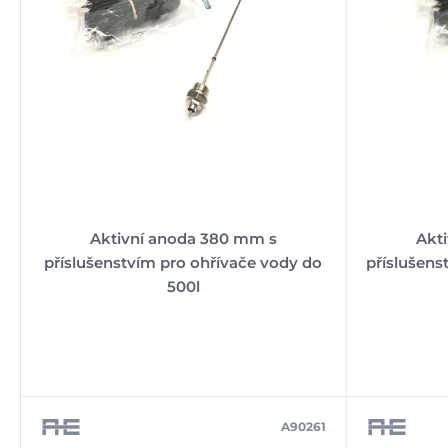
Aktivní anoda 380 mm s
Akt
příslušenstvím pro ohřívače vody do
příslušens
500l
A90261