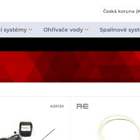
Česká koruna (K
cí systémy
Ohřívače vody
Spalinové sys
A29120