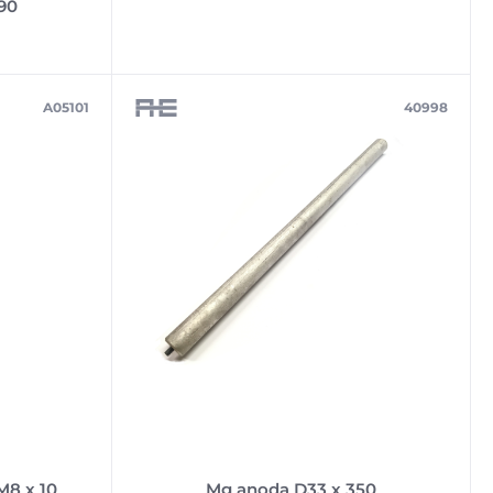
90
A05101
40998
M8 x 10
Mg anoda D33 x 350