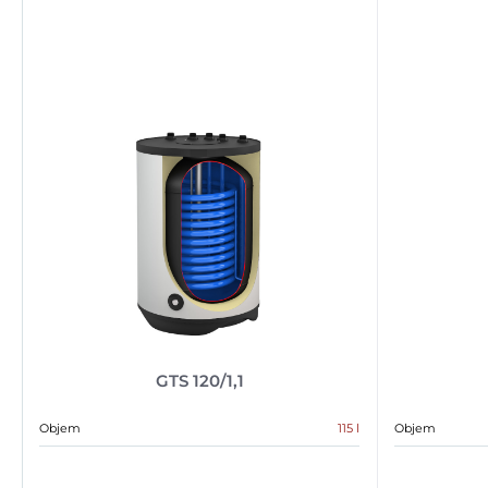
GTS 120/1,1
Objem
115 l
Objem