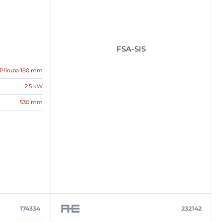
FSA-SIS
Příruba 180 mm
2.5 kW
530 mm
174334
232142