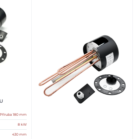
/U
Příruba 180 mm
8 kW
430 mm