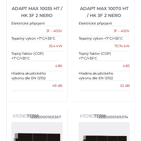
ADAPT MAX 10035 HT /
ADAPT MAX 10070 HT
HK 3F 2 NERO
/ HK 3F 2 NERO
Elektrické připojení
Elektrické připojení
3f – 400V
3f – 400V
Tepelný výkon +7°C/+35°C
Tepelný výkon +7°C/+35°C
35.4 kW
70.74 kW
Topný faktor (COP)
Topný faktor (COP)
+7°C/+35°C
+7°C/+35°C
4.86
4.85
Hladina akustického
Hladina akustického
výkonu dle EN 12102
výkonu dle EN 12102
49 dB
52 dB
2222000169367
2222000169374