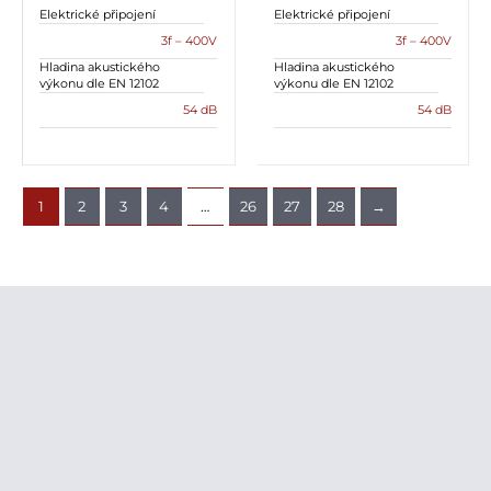
Elektrické připojení
Elektrické připojení
3f – 400V
3f – 400V
Hladina akustického
Hladina akustického
výkonu dle EN 12102
výkonu dle EN 12102
54 dB
54 dB
1
2
3
4
…
26
27
28
→