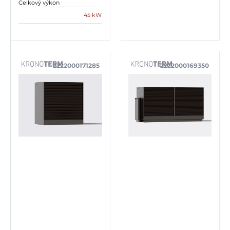
Celkový výkon
45 kW
2222000171285
2222000169350