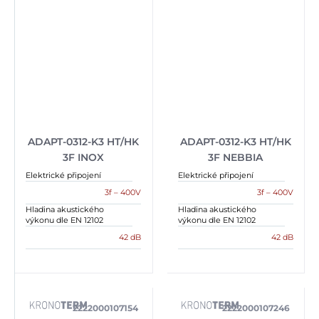
ADAPT-0312-K3 HT/HK
ADAPT-0312-K3 HT/HK
3F INOX
3F NEBBIA
Elektrické připojení
Elektrické připojení
3f – 400V
3f – 400V
Hladina akustického
Hladina akustického
výkonu dle EN 12102
výkonu dle EN 12102
42 dB
42 dB
2222000107154
2222000107246