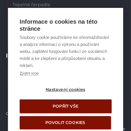
Tepelná čerpadla
Větrací systémy
Zásobníky TV
Informace o cookies na této
Spalinové systémy
stránce
Plynové kotle
Ostatní příslušenství
Soubory cookie používáme ke shromažďování
a analýze informací o výkonu a používání
webu, zajištění fungování funkcí ze sociálních
INFORMACE
médií a ke zlepšení a přizpůsobení obsahu a
reklam.
Naši pracovníci CZ
Zjistit více
Naši pracovníci SK
Ochrana osobních údajů
Nastavení cookies
POPŘÍT VŠE
Copyright © Brilon a.s.
2026
POVOLIT COOKIES
Vytvořilo studio Žalud Design