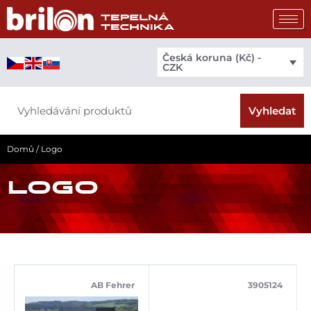
Přeskočit
na
obsah
Česká koruna (Kč) -
CZK
Search
Vyhledat
Domů
/ Logo
LOGO
AB Fehrer
3905124