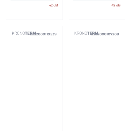
42 dB
42 dB
2222000119539
2222000107208