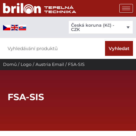
Přeskočit
na
obsah
Česká koruna (Kč) -
CZK
Search
Vyhledat
Domů
/
Logo
/
Austria Email
/ FSA-SIS
FSA-SIS