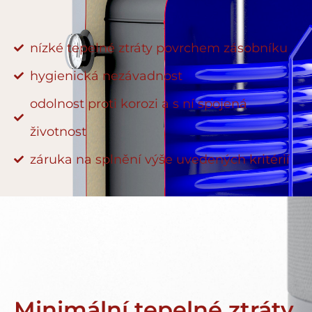
nízké tepelné ztráty povrchem zásobníku
hygienická nezávadnost
odolnost proti korozi a s ní spojená
životnost
záruka na splnění výše uvedených kritérií
Minimální tepelné ztráty