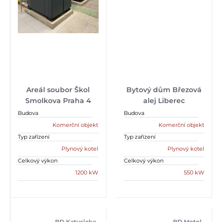
Areál soubor Škol
Bytový dům Březová
Smolkova Praha 4
alej Liberec
Budova
Budova
Komerční objekt
Komerční objekt
Typ zařízení
Typ zařízení
Plynový kotel
Plynový kotel
Celkový výkon
Celkový výkon
1200 kW
550 kW
BD Katusicka
BD Motol