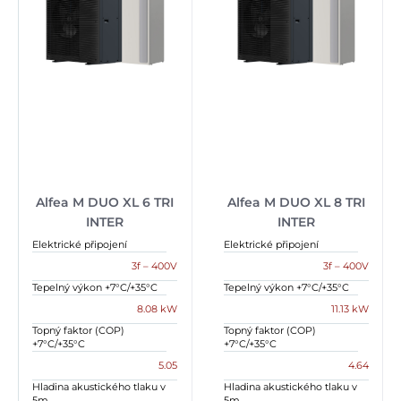
Alfea M DUO XL 6 TRI
Alfea M DUO XL 8 TRI
INTER
INTER
Elektrické připojení
Elektrické připojení
3f – 400V
3f – 400V
Tepelný výkon +7°C/+35°C
Tepelný výkon +7°C/+35°C
8.08 kW
11.13 kW
Topný faktor (COP)
Topný faktor (COP)
+7°C/+35°C
+7°C/+35°C
5.05
4.64
Hladina akustického tlaku v
Hladina akustického tlaku v
5m
5m