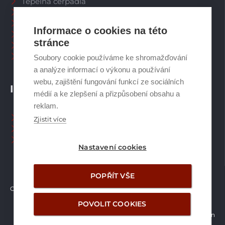
Tepelná čerpadla
Větrací systémy
Zásobníky TV
Informace o cookies na této
Spalinové systémy
stránce
Plynové kotle
Ostatní příslušenství
Soubory cookie používáme ke shromažďování
a analýze informací o výkonu a používání
webu, zajištění fungování funkcí ze sociálních
INFORMACE
médií a ke zlepšení a přizpůsobení obsahu a
reklam.
Naši pracovníci CZ
Zjistit více
Naši pracovníci SK
Ochrana osobních údajů
Nastavení cookies
POPŘÍT VŠE
Copyright © Brilon a.s.
2026
POVOLIT COOKIES
Vytvořilo studio Žalud Design