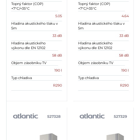
Topný faktor (COP)
Topný faktor (COP)
+7°C/+35°C
+7°C/+35°C
5.05
4.64
Hladina akustického tlaku v
Hladina akustického tlaku v
5m
5m
33 dB
33 dB
Hladina akustického
Hladina akustického
výkonu dle EN 12102
výkonu dle EN 12102
58 dB
58 dB
Objem zásobníku TV
Objem zásobníku TV
190 l
190 l
Typ chladiva
Typ chladiva
R290
R290
527328
527329