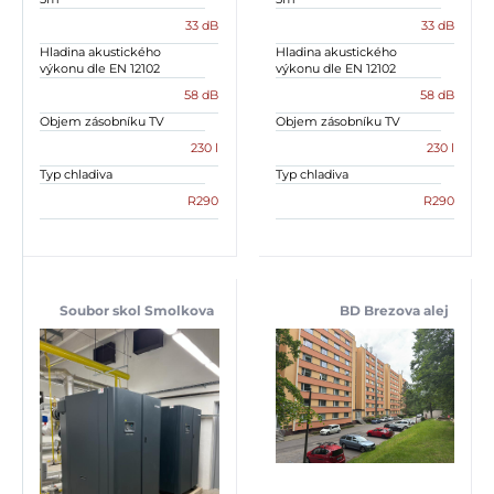
33 dB
33 dB
Hladina akustického
Hladina akustického
výkonu dle EN 12102
výkonu dle EN 12102
58 dB
58 dB
Objem zásobníku TV
Objem zásobníku TV
230 l
230 l
Typ chladiva
Typ chladiva
R290
R290
Soubor skol Smolkova
BD Brezova alej