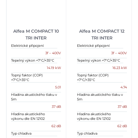
Alfea M COMPACT 10
Alfea M COMPACT 12
TRI INTER
TRI INTER
Elektrické připojení
Elektrické připojení
3f – 400V
3f – 400V
Tepelný výkon +7°C/+35°C
Tepelný výkon +7°C/+35°C
14.19 kW
16.23 kW
Topný faktor (COP)
Topný faktor (COP)
+7°C/+35°C
+7°C/+35°C
5.01
4.74
Hladina akustického tlaku v
Hladina akustického tlaku v
5m
5m
37 dB
37 dB
Hladina akustického
Hladina akustického
výkonu dle EN 12102
výkonu dle EN 12102
62 dB
62 dB
Typ chladiva
Typ chladiva