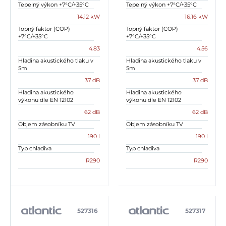
Tepelný výkon +7°C/+35°C
Tepelný výkon +7°C/+35°C
14.12 kW
16.16 kW
Topný faktor (COP)
Topný faktor (COP)
+7°C/+35°C
+7°C/+35°C
4.83
4.56
Hladina akustického tlaku v
Hladina akustického tlaku v
5m
5m
37 dB
37 dB
Hladina akustického
Hladina akustického
výkonu dle EN 12102
výkonu dle EN 12102
62 dB
62 dB
Objem zásobníku TV
Objem zásobníku TV
190 l
190 l
Typ chladiva
Typ chladiva
R290
R290
527316
527317