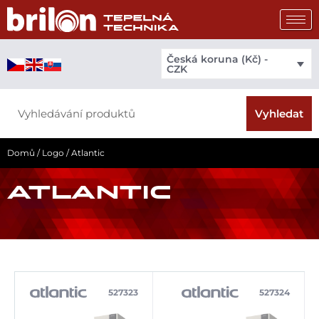
Přeskočit
na
obsah
Česká koruna (Kč) -
CZK
Search
Vyhledat
Domů
/
Logo
/ Atlantic
ATLANTIC
527323
527324