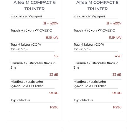
Alfea M COMPACT 6
Alfea M COMPACT 8
TRI INTER
TRI INTER
Elektrické připojení
Elektrické připojení
3f – 400V
3f – 400V
Tepelný výkon +7°C/+35°C
Tepelný výkon +7°C/+35°C
8.16 kW
11.19 kW
Topný faktor (COP)
Topný faktor (COP)
+7°C/+35°C
+7°C/+35°C
5.2
4.78
Hladina akustického tlaku v
Hladina akustického tlaku v
5m
5m
33 dB
33 dB
Hladina akustického
Hladina akustického
výkonu dle EN 12102
výkonu dle EN 12102
58 dB
58 dB
Typ chladiva
Typ chladiva
R290
R290