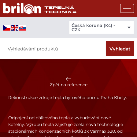
Přeskočit
na
obsah
Česká koruna (Kč) -
CZK
Search
Vyhledat
Zpět na reference
Rekonstrukce zdroje tepla bytového domu Praha Kbely.
Odpojení od dálkového tepla a vybudování nové
kotelny. Výrobu tepla zajišťuje zcela nová technologie
stacionárních kondenzačních kotlů 3x Varmax 320, od