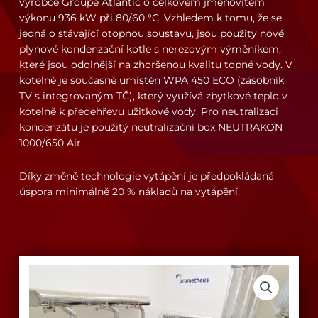
výrobce Groupe Atlantic o celkovém jmenovitém
výkonu 936 kW při 80/60 °C. Vzhledem k tomu, že se
jedná o stávající otopnou soustavu, jsou použity nové
plynové kondenzační kotle s nerezovým výměníkem,
které jsou odolnější na zhoršenou kvalitu topné vody. V
kotelně je současně umístěn WPA 450 ECO (zásobník
TV s integrovaným TČ), který využívá zbytkové teplo v
kotelně k předehřevu užitkové vody. Pro neutralizaci
kondenzátu je použitý neutralizační box NEUTRAKON
1000/650 Air.
Díky změně technologie vytápění je předpokládaná
úspora minimálně 20 % nákladů na vytápění.