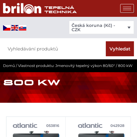
Přeskočit
na
obsah
Česká koruna (Kč) -
CZK
Search
Vyhledat
Domů
/ Vlastnost produktu: Jmenovitý tepelný výkon 80/60° / 800 kW
800 KW
053816
042928