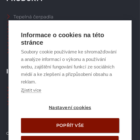
Tepelná čerpadla
Větrací systémy
Zásobníky TV
Informace o cookies na této
Spalinové systémy
stránce
Plynové kotle
Ostatní příslušenství
Soubory cookie používáme ke shromažďování
a analýze informací o výkonu a používání
webu, zajištění fungování funkcí ze sociálních
INFORMACE
médií a ke zlepšení a přizpůsobení obsahu a
reklam.
Naši pracovníci CZ
Zjistit více
Naši pracovníci SK
Ochrana osobních údajů
Nastavení cookies
POPŘÍT VŠE
Copyright © Brilon a.s.
2026