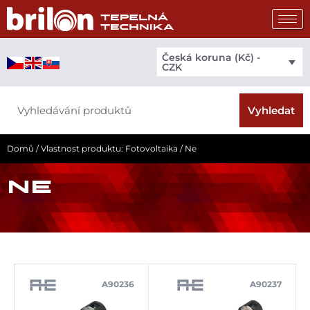
Přeskočit
na
obsah
Česká koruna (Kč) -
CZK
Search
Vyhledat
Domů
/ Vlastnost produktu: Fotovoltaika / Ne
NE
A90236
A90237