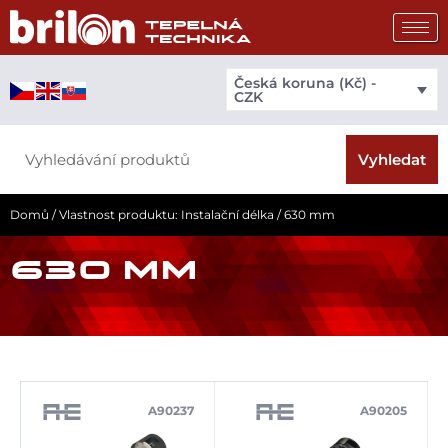
Přeskočit
na
obsah
Česká koruna (Kč) -
CZK
Search
Vyhledat
Domů
/ Vlastnost produktu: Instalační délka / 630 mm
630 MM
A90237
A90205