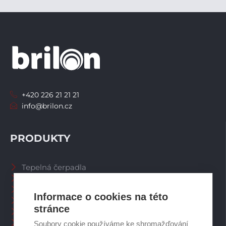
+420 226 21 21 21
info@brilon.cz
PRODUKTY
Tepelná čerpadla
Větrací systémy
Zásobníky TV
Informace o cookies na této
Spalinové systémy
stránce
Plynové kotle
Ostatní příslušenství
Soubory cookie používáme ke shromažďování