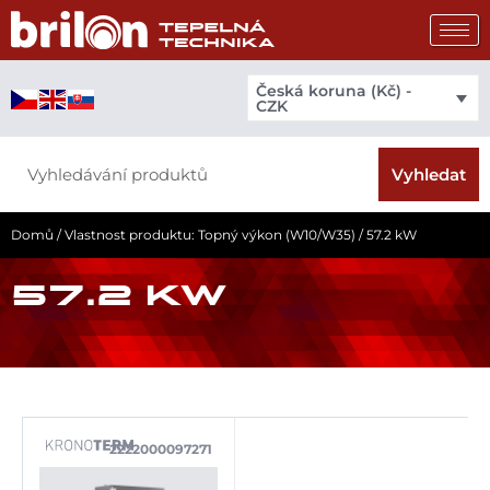
Přeskočit
na
obsah
Česká koruna (Kč) -
CZK
Search
Vyhledat
Domů
/ Vlastnost produktu: Topný výkon (W10/W35) / 57.2 kW
57.2 KW
2222000097271