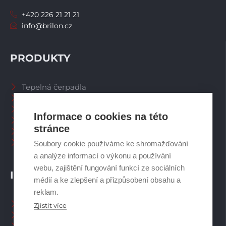
+420 226 21 21 21
info@brilon.cz
PRODUKTY
Tepelná čerpadla
Větrací systémy
Zásobníky TV
Informace o cookies na této
Spalinové systémy
stránce
Plynové kotle
Ostatní příslušenství
Soubory cookie používáme ke shromažďování
a analýze informací o výkonu a používání
webu, zajištění fungování funkcí ze sociálních
INFORMACE
médií a ke zlepšení a přizpůsobení obsahu a
reklam.
Naši pracovníci CZ
Zjistit více
Naši pracovníci SK