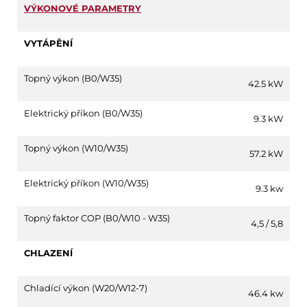
VÝKONOVÉ PARAMETRY
VYTÁPĚNÍ
Topný výkon (B0/W35)
42.5 kW
Elektrický příkon (B0/W35)
9.3 kW
Topný výkon (W10/W35)
57.2 kW
Elektrický příkon (W10/W35)
9.3 kw
Topný faktor COP (B0/W10 - W35)
4,5 / 5,8
CHLAZENÍ
Chladící výkon (W20/W12-7)
46.4 kw