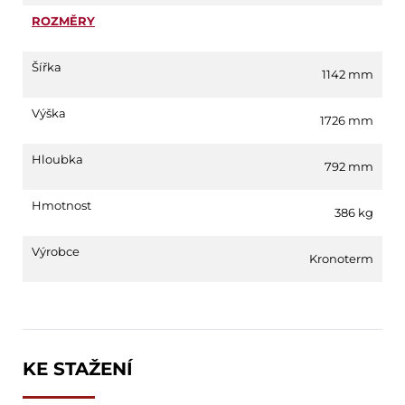
ROZMĚRY
Šířka
1142 mm
Výška
1726 mm
Hloubka
792 mm
Hmotnost
386 kg
Výrobce
Kronoterm
KE STAŽENÍ