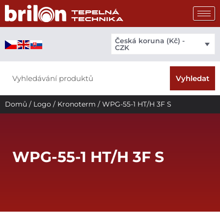
Přeskočit
na
obsah
Česká koruna (Kč) -
CZK
Search
Vyhledat
Domů
/
Logo
/
Kronoterm
/ WPG-55-1 HT/H 3F S
WPG-55-1 HT/H 3F S