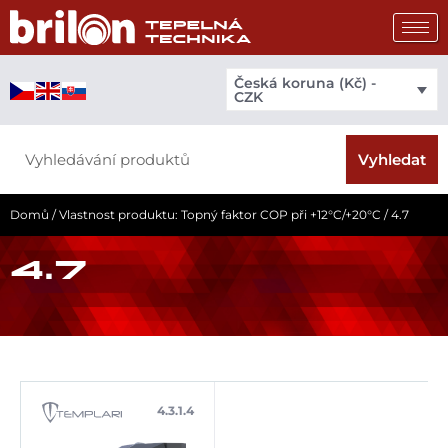
Přeskočit
na
obsah
Česká koruna (Kč) -
CZK
Search
Vyhledat
Domů
/ Vlastnost produktu: Topný faktor COP při +12°C/+20°C / 4.7
4.7
4.3.1.4