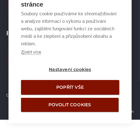
stránce
Plynové kotle
Ostatní příslušenství
Soubory cookie používáme ke shromažďování
a analýze informací o výkonu a používání
webu, zajištění fungování funkcí ze sociálních
INFORMACE
médií a ke zlepšení a přizpůsobení obsahu a
reklam.
Naši pracovníci CZ
Zjistit více
Naši pracovníci SK
Ochrana osobních údajů
Nastavení cookies
POPŘÍT VŠE
Copyright © Brilon a.s.
2026
POVOLIT COOKIES
Vytvořilo studio Žalud Design