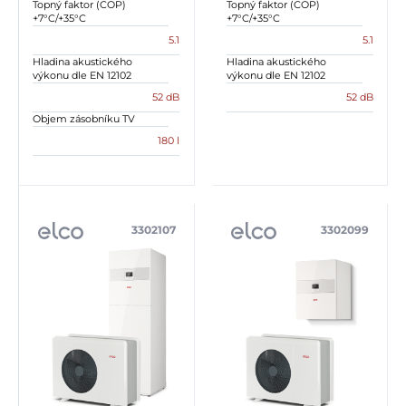
Topný faktor (COP)
Topný faktor (COP)
+7°C/+35°C
+7°C/+35°C
5.1
5.1
Hladina akustického
Hladina akustického
výkonu dle EN 12102
výkonu dle EN 12102
52 dB
52 dB
Objem zásobníku TV
180 l
3302107
3302099