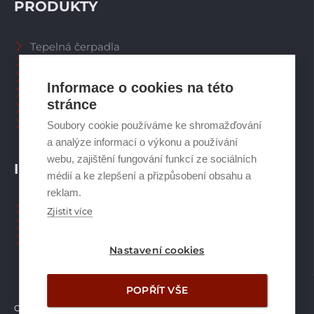
PRODUKTY
Tepelná čerpadla
Větrací systémy
Zásobníky TV
Informace o cookies na této
Spalinové systémy
stránce
Plynové kotle
Ostatní příslušenství
Soubory cookie používáme ke shromažďování
a analýze informací o výkonu a používání
webu, zajištění fungování funkcí ze sociálních
INFORMACE
médií a ke zlepšení a přizpůsobení obsahu a
reklam.
Naši pracovníci CZ
Zjistit více
Naši pracovníci SK
Ochrana osobních údajů
Nastavení cookies
POPŘÍT VŠE
Copyright © Brilon a.s.
2026