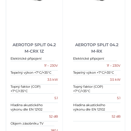
AEROTOP SPLIT 04.2
AEROTOP SPLIT 04.2
M-CRX 1Z
M-RX
Elektrické připojení
Elektrické připojení
1f – 230V
1f – 230V
Tepelný výkon +7°C/+35°C
Tepelný výkon +7°C/+35°C
3.5 kW
3.5 kW
Topný faktor (COP)
Topný faktor (COP)
+7°C/+35°C
+7°C/+35°C
5.1
5.1
Hladina akustického
Hladina akustického
výkonu dle EN 12102
výkonu dle EN 12102
52 dB
52 dB
Objem zásobníku TV
180 l