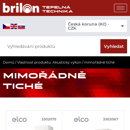
Přeskočit
na
obsah
Česká koruna (Kč) -
CZK
Search
Vyhledat
Domů
/ Vlastnost produktu: Akustický výkon / mimořádně tiché
MIMOŘÁDNĚ
TICHÉ
3302075
3302067