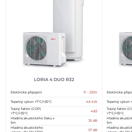
LORIA 4 DUO R32
Elektrické připojení
1f – 230V
Elektrické připo
Tepelný výkon +7°C/+35°C
4.6 kW
Tepelný výkon 
Topný faktor (COP)
Topný faktor (C
4.83
+7°C/+35°C
+7°C/+35°C
Hladina akustického tlaku v
Hladina akustic
35 dB
5m
5m
Hladina akustického
Hladina akusti
57 dB