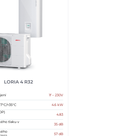
LORIA 4 R32
jení
1f – 230V
+7°C/+35°C
4.6 kW
OP)
4.83
kého tlaku v
35 dB
ckého
57 dB