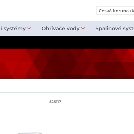
Česká koruna (K
cí systémy
Ohřívače vody
Spalinové sys
526117