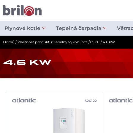
Přeskočit
na
obsah
Plynové kotle
Tepelná čerpadla
Větra
Domů
/ Vlastnost produktu: Tepelný výkon +7°C/+35°C / 4.6 kW
4.6 KW
526122