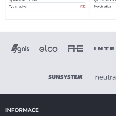
výkonu dle EN 12102
výkonu dle EN 1
Typ chladiva
R32
Typ chladiva
INFORMACE