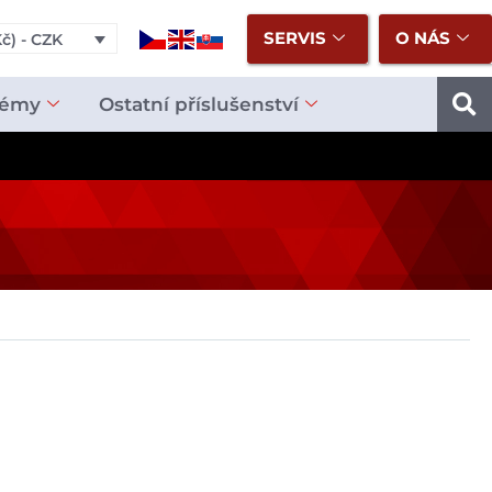
SERVIS
O NÁS
č) - CZK
témy
Ostatní příslušenství