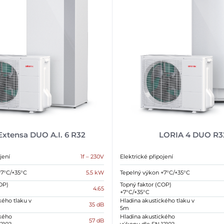
Extensa DUO A.I. 6 R32
LORIA 4 DUO R3
jení
1f – 230V
Elektrické připojení
+7°C/+35°C
5.5 kW
Tepelný výkon +7°C/+35°C
OP)
Topný faktor (COP)
4.65
+7°C/+35°C
kého tlaku v
Hladina akustického tlaku v
35 dB
5m
ckého
Hladina akustického
57 dB