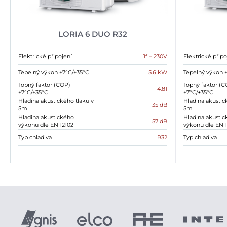
LORIA 6 DUO R32
Elektrické připojení
1f – 230V
Elektrické připo
Tepelný výkon +7°C/+35°C
5.6 kW
Tepelný výkon 
Topný faktor (COP)
Topný faktor (C
4.81
+7°C/+35°C
+7°C/+35°C
Hladina akustického tlaku v
Hladina akustic
35 dB
5m
5m
Hladina akustického
Hladina akusti
57 dB
výkonu dle EN 12102
výkonu dle EN 1
Typ chladiva
R32
Typ chladiva