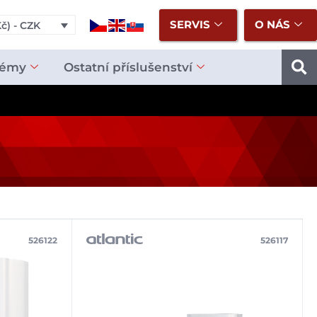
SERVIS
O NÁS
č) - CZK
témy
Ostatní příslušenství
526122
526117