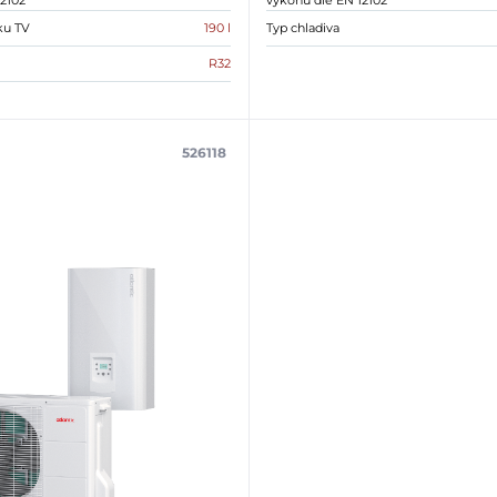
2102
výkonu dle EN 12102
ku TV
190 l
Typ chladiva
R32
526118