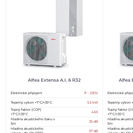
Alfea Extensa A.I. 6 R32
Alfea 
Elektrické připojení
1f – 230V
Elektrické připo
Tepelný výkon +7°C/+35°C
5.5 kW
Tepelný výkon 
Topný faktor (COP)
Topný faktor (C
4.65
+7°C/+35°C
+7°C/+35°C
Hladina akustického tlaku v
Hladina akustic
35 dB
5m
5m
Hladina akustického
Hladina akusti
57 dB