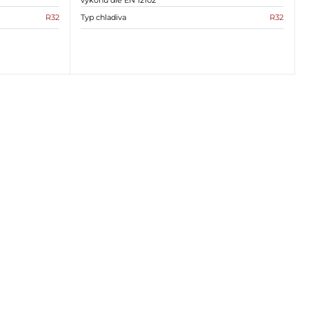
výkonu dle EN 12102
R32
Typ chladiva
R32