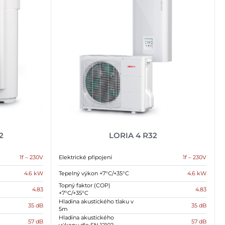
2
LORIA 4 R32
1f – 230V
Elektrické připojení
1f – 230V
4.6 kW
Tepelný výkon +7°C/+35°C
4.6 kW
Topný faktor (COP)
4.83
4.83
+7°C/+35°C
Hladina akustického tlaku v
35 dB
35 dB
5m
Hladina akustického
57 dB
57 dB