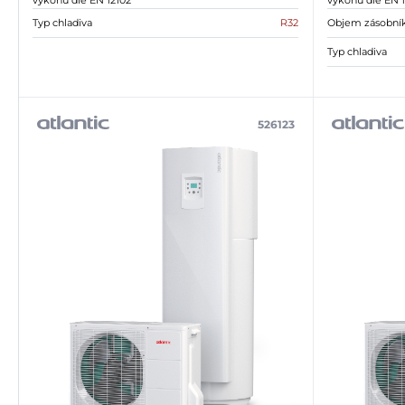
výkonu dle EN 12102
výkonu dle EN 1
Typ chladiva
R32
Objem zásobní
Typ chladiva
526123