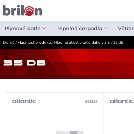
Přeskočit
na
obsah
Plynové kotle
Tepelná čerpadla
Větra
Domů
/ Vlastnost produktu: Hladina akustického tlaku v 5m / 35 dB
35 DB
526152