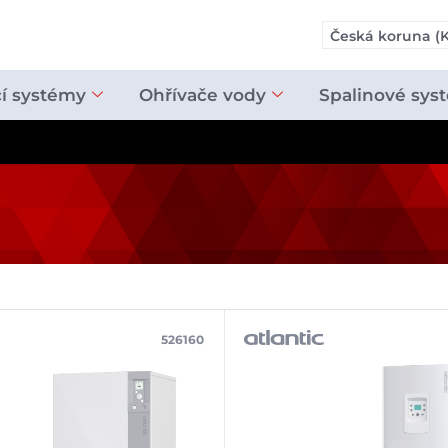
Česká koruna (K
cí systémy
Ohřívače vody
Spalinové sys
526160