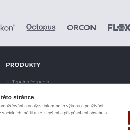
PRODUKTY
Tepelná čerpadla
Větrací systémy
Zásobníky TV
této stránce
Spalinové systémy
omažďování a analýze informací o výkonu a používání
Plynové kotle
e sociálních médií a ke zlepšení a přizpůsobení obsahu a
Ostatní příslušenství