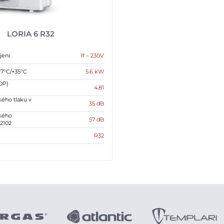
LORIA 6 R32
jení
1f – 230V
+7°C/+35°C
5.6 kW
OP)
4.81
kého tlaku v
35 dB
ckého
57 dB
2102
R32