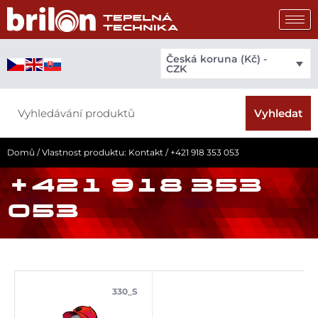
Přeskočit
na
obsah
Česká koruna (Kč) -
CZK
Search
Vyhledat
Domů
/ Vlastnost produktu: Kontakt / +421 918 353 053
+421 918 353
053
330_S