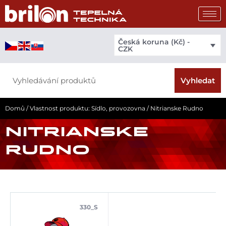
Přeskočit
na
obsah
Česká koruna (Kč) -
CZK
Search
Vyhledat
Domů
/ Vlastnost produktu: Sídlo, provozovna / Nitrianske Rudno
NITRIANSKE
RUDNO
330_S