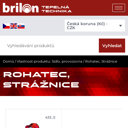
Přeskočit
na
obsah
Česká koruna (Kč) -
CZK
Search
Vyhledat
Domů
/ Vlastnost produktu: Sídlo, provozovna / Rohatec, Strážnice
ROHATEC,
STRÁŽNICE
432_S