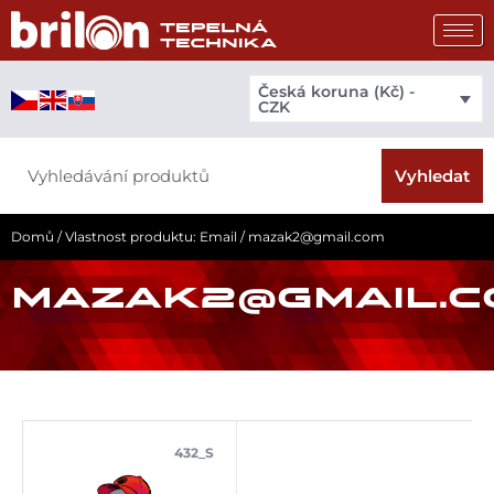
Přeskočit
na
obsah
Česká koruna (Kč) -
CZK
Search
Vyhledat
Domů
/ Vlastnost produktu: Email / mazak2@gmail.com
MAZAK2@GMAIL.C
432_S