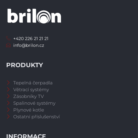
+420 226 21 21 21
info@brilon.cz
PRODUKTY
Tepelná čerpadla
Větrací systémy
Zásobníky TV
Spalinové systémy
Plynové kotle
Ostatní příslušenství
INFORMACE