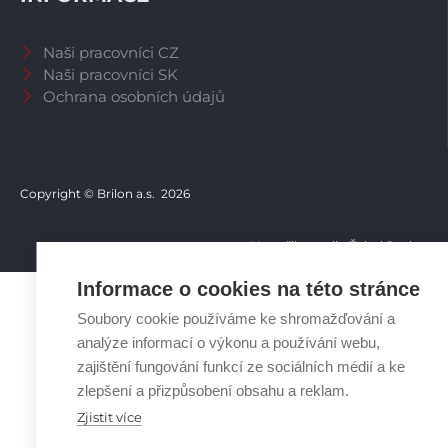
Naši pracovníci CZ
Naši pracovníci SK
Ochrana osobních údajů
Copyright © Brilon a.s.
2026
Vytvořilo studio Žalud Design
Informace o cookies na této stránce
Soubory cookie používáme ke shromažďování a
analýze informací o výkonu a používání webu,
zajištění fungování funkcí ze sociálních médií a ke
zlepšení a přizpůsobení obsahu a reklam.
Zjistit více