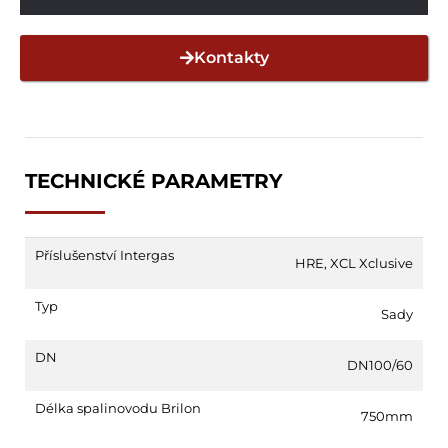
Kontakty
TECHNICKÉ PARAMETRY
Příslušenství Intergas
HRE
,
XCL Xclusive
Typ
Sady
DN
DN100/60
Délka spalinovodu Brilon
750mm