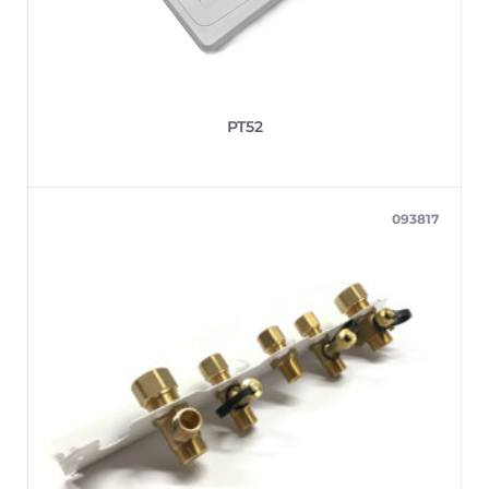
PT52
093817