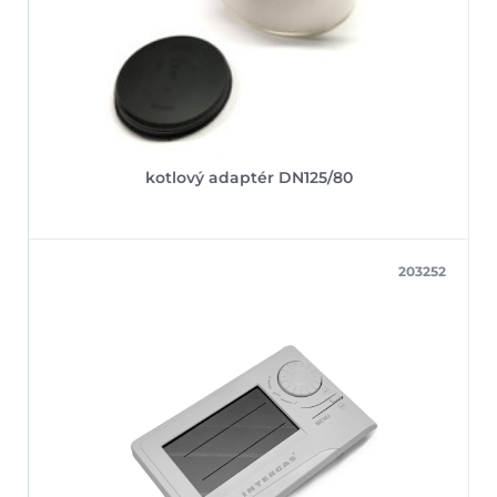
kotlový adaptér DN125/80
203252