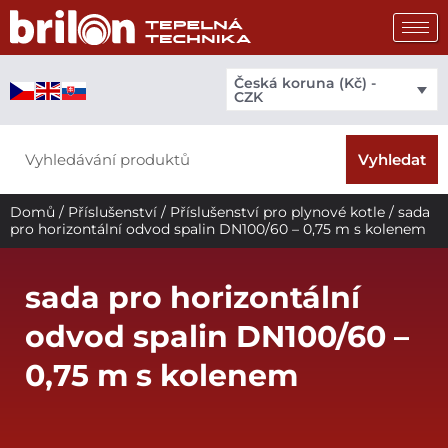
Přeskočit
na
obsah
Česká koruna (Kč) -
CZK
Search
Vyhledat
Domů
/
Příslušenství
/
Příslušenství pro plynové kotle
/ sada
pro horizontální odvod spalin DN100/60 – 0,75 m s kolenem
sada pro horizontální
odvod spalin DN100/60 –
0,75 m s kolenem