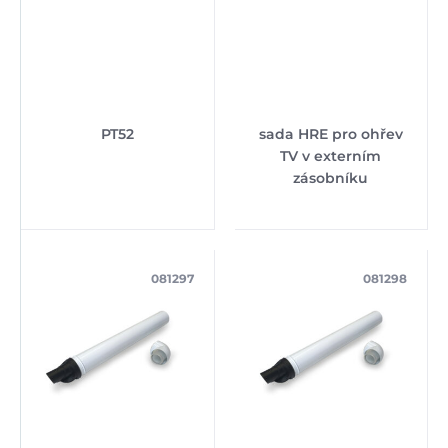
PT52
sada HRE pro ohřev
TV v externím
zásobníku
081297
081298