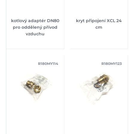
kotlový adaptér DN80
kryt připojení XCL 24
pro oddělený přívod
cm
vzduchu
R180MY114
R180MY123