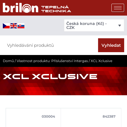
Přeskočit
na
obsah
Česká koruna (Kč) -
CZK
Search
Vyhledat
Domů
/ Vlastnost produktu: Příslušenství Intergas / XCL Xclusive
XCL XCLUSIVE
030004
842387