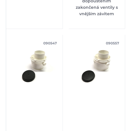
dopouštěním
zakončená ventily s
vnějším závitem
090547
090557