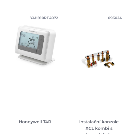
Y4H910RF4072
093024
Honeywell T4R
instalační konzole
XCL kombi s