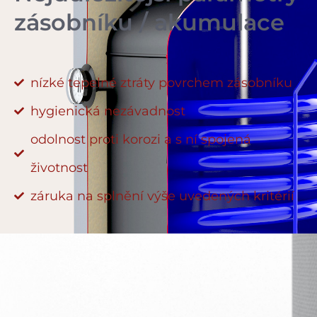
zásobníku / akumulace
nízké tepelné ztráty povrchem zásobníku
hygienická nezávadnost
odolnost proti korozi a s ní spojená
životnost
záruka na splnění výše uvedených kritérií