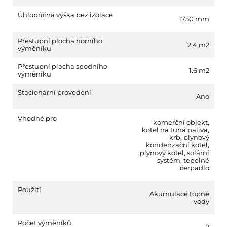
Úhlopříčná výška bez izolace
1750 mm
Přestupní plocha horního
2.4 m2
výměníku
Přestupní plocha spodního
1.6 m2
výměníku
Stacionární provedení
Ano
Vhodné pro
komerční objekt
,
kotel na tuhá paliva
,
krb
,
plynový
kondenzační kotel
,
plynový kotel
,
solární
systém
,
tepelné
čerpadlo
Použití
Akumulace topné
vody
Počet výměníků
2