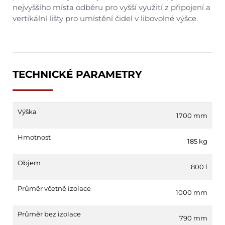
nejvyššího místa odběru pro vyšší využití z připojení a
vertikální lišty pro umístění čidel v libovolné výšce.
TECHNICKÉ PARAMETRY
Výška
1700 mm
Hmotnost
185 kg
Objem
800 l
Průměr včetně izolace
1000 mm
Průměr bez izolace
790 mm