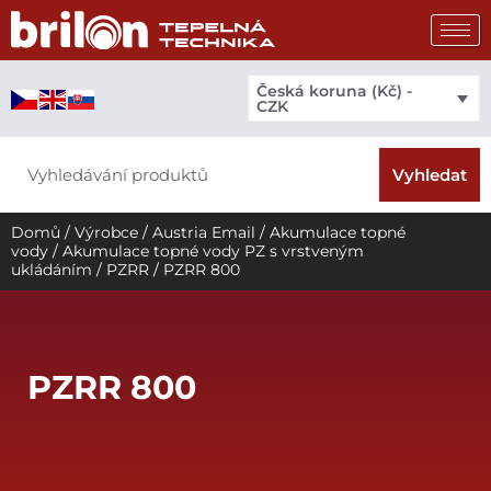
Přeskočit
na
obsah
Česká koruna (Kč) -
CZK
Search
Vyhledat
Domů
/
Výrobce
/
Austria Email
/
Akumulace topné
vody
/
Akumulace topné vody PZ s vrstveným
ukládáním
/
PZRR
/ PZRR 800
PZRR 800