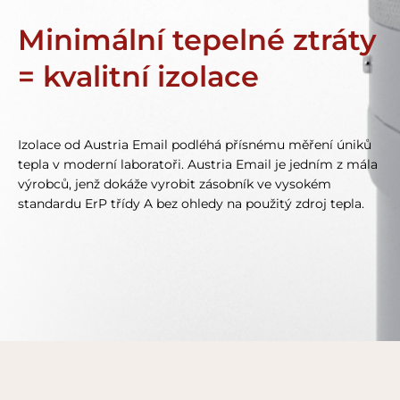
Minimální tepelné ztráty
= kvalitní izolace
Izolace od Austria Email podléhá přísnému měření úniků
tepla v moderní laboratoři. Austria Email je jedním z mála
výrobců, jenž dokáže vyrobit zásobník ve vysokém
standardu ErP třídy A bez ohledy na použitý zdroj tepla.