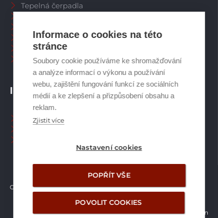
Tepelná čerpadla
Větrací systémy
Zásobníky TV
Informace o cookies na této
Spalinové systémy
stránce
Plynové kotle
Ostatní příslušenství
Soubory cookie používáme ke shromažďování
a analýze informací o výkonu a používání
webu, zajištění fungování funkcí ze sociálních
INFORMACE
médií a ke zlepšení a přizpůsobení obsahu a
reklam.
Naši pracovníci CZ
Zjistit více
Naši pracovníci SK
Ochrana osobních údajů
Nastavení cookies
POPŘÍT VŠE
Copyright © Brilon a.s.
2026
POVOLIT COOKIES
Vytvořilo studio Žalud Design