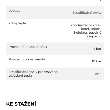
Výbava
Stratifikační prvky
Zdroj tepla
kondenzační kotel
,
kotel
,
solární
kolektor
,
tepelné
čerpadlo
Provozní tlak zásobníku
4 bar
Provozní tlak výměníku
10 bar
Stratifikační prvky pro vrstvené
Ano
ukládání tepla
KE STAŽENÍ