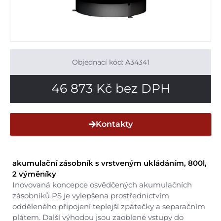
Objednací kód: A34341
46 873
Kč
bez DPH
Kontakty
akumulační zásobník s vrstveným ukládáním, 800l,
2 výměníky
Inovovaná koncepce osvědčených akumulačních
zásobníků PS je vylepšena prostřednictvím
odděleného připojení teplejší zpátečky a separačním
plátem. Další výhodou jsou zaoblené vstupy do