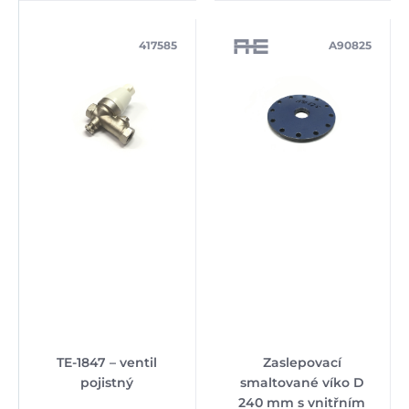
417585
A90825
TE-1847 – ventil
Zaslepovací
pojistný
smaltované víko D
240 mm s vnitřním