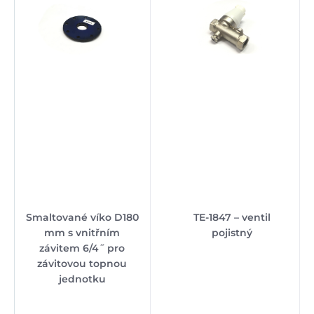
Smaltované víko D180
TE-1847 – ventil
mm s vnitřním
pojistný
závitem 6/4˝ pro
závitovou topnou
jednotku