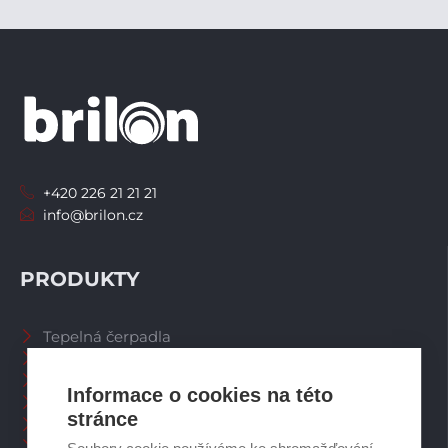
+420 226 21 21 21
info@brilon.cz
PRODUKTY
Tepelná čerpadla
Větrací systémy
Zásobníky TV
Informace o cookies na této
Spalinové systémy
stránce
Plynové kotle
Ostatní příslušenství