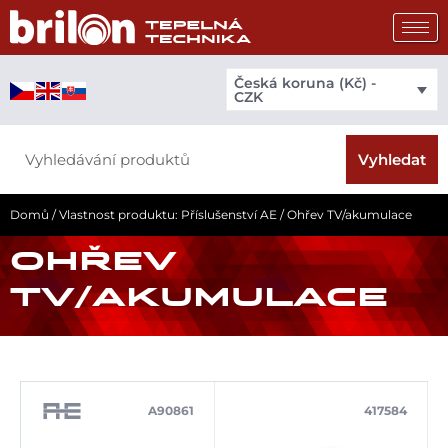
Přeskočit
na
obsah
Česká koruna (Kč) -
CZK
Search
Vyhledat
Domů
/ Vlastnost produktu: Příslušenství AE / Ohřev TV/akumulace
OHŘEV
TV/AKUMULACE
A90861
417584