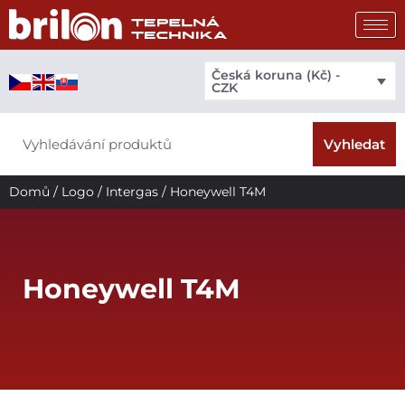
Přeskočit
na
obsah
Česká koruna (Kč) -
CZK
Search
Vyhledat
Domů
/
Logo
/
Intergas
/ Honeywell T4M
Honeywell T4M