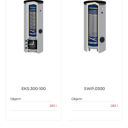
EKS.300-100
SWP.0300
Objem
Objem
283 l
283 l