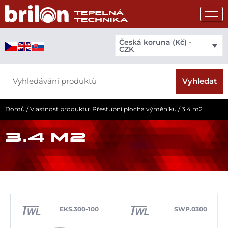
Přeskočit
na
obsah
Česká koruna (Kč) -
CZK
Search
Vyhledat
Domů
/ Vlastnost produktu: Přestupní plocha výměníku / 3.4 m2
3.4 M2
EKS.300-100
SWP.0300