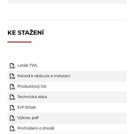
KE STAŽENÍ
Leták TWL
Návod k obsluze a instalaci
Produktový list
Technická data
ErP štítek
Výkres .pdf
Prohlášení o shodě