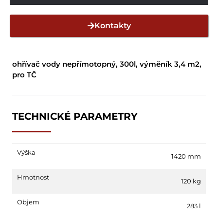
Kontakty
ohřívač vody nepřímotopný, 300l, výměník 3,4 m2,
pro TČ
TECHNICKÉ PARAMETRY
Výška
1420 mm
Hmotnost
120 kg
Objem
283 l