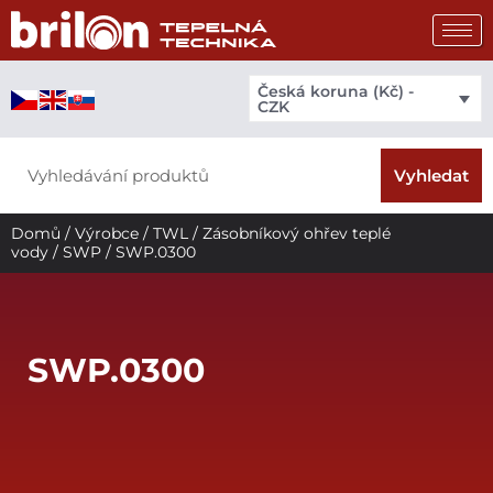
Přeskočit
na
obsah
Česká koruna (Kč) -
CZK
Search
Vyhledat
Domů
/
Výrobce
/
TWL
/
Zásobníkový ohřev teplé
vody
/
SWP
/ SWP.0300
SWP.0300