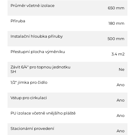
Průměr včetně izolace
650 mm
Příruba
180 mm
Instalační hloubka příruby
500 mm
Přestupní plocha výměníku
3.4 m2
Závit 6/4" pro topnou jednotku
Ne
SH
1/2" jímka pro čidlo
Ano
Vstup pro cirkulaci
Ano
PU izolace včetně vnějšího pláště
Ano
Stacionární provedení
Ano