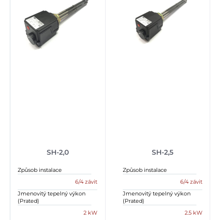
SH-2,0
SH-2,5
Způsob instalace
Způsob instalace
6/4 závit
6/4 závit
Jmenovitý tepelný výkon
Jmenovitý tepelný výkon
(Prated)
(Prated)
2 kW
2.5 kW