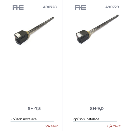
A90728
A90729
SH-7,5
SH-9,0
Způsob instalace
Způsob instalace
6/4 závit
6/4 závit