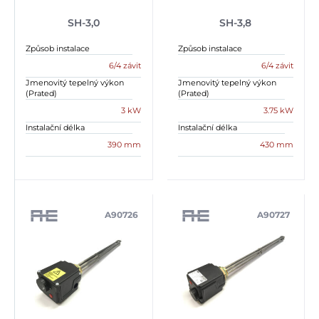
SH-3,0
SH-3,8
Způsob instalace
Způsob instalace
6/4 závit
6/4 závit
Jmenovitý tepelný výkon
Jmenovitý tepelný výkon
(Prated)
(Prated)
3 kW
3.75 kW
Instalační délka
Instalační délka
390 mm
430 mm
A90726
A90727