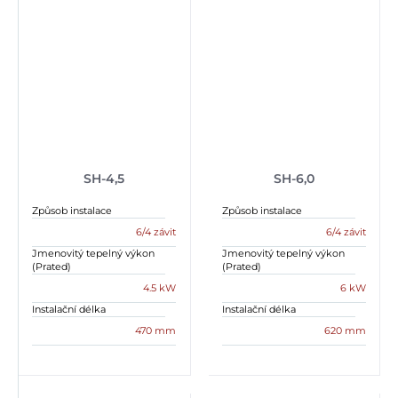
SH-4,5
SH-6,0
Způsob instalace
Způsob instalace
6/4 závit
6/4 závit
Jmenovitý tepelný výkon
Jmenovitý tepelný výkon
(Prated)
(Prated)
4.5 kW
6 kW
Instalační délka
Instalační délka
470 mm
620 mm