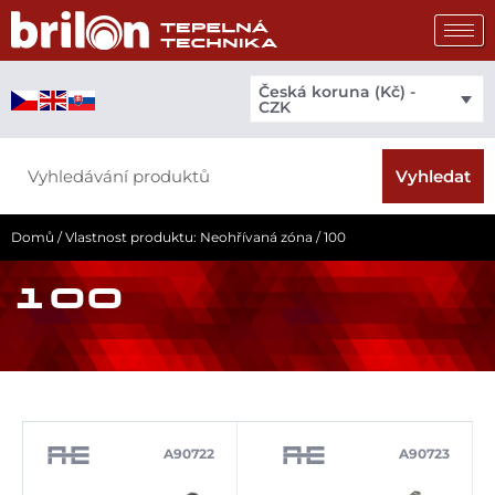
Přeskočit
na
obsah
Česká koruna (Kč) -
CZK
Search
Vyhledat
Domů
/ Vlastnost produktu: Neohřívaná zóna / 100
100
A90722
A90723