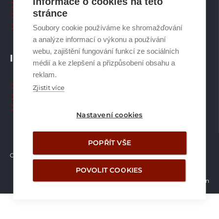
Informace o cookies na této
Spalinové systémy
stránce
Plynové kotle
Ostatní příslušenství
Soubory cookie používáme ke shromažďování
a analýze informací o výkonu a používání
webu, zajištění fungování funkcí ze sociálních
INFORMACE
médií a ke zlepšení a přizpůsobení obsahu a
reklam.
Naši pracovníci CZ
Zjistit více
Naši pracovníci SK
Ochrana osobních údajů
Nastavení cookies
POPŘÍT VŠE
Copyright © Brilon a.s.
2026
POVOLIT COOKIES
Vytvořilo studio Žalud Design