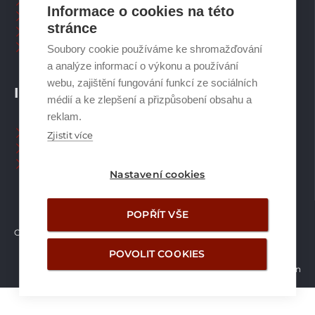
Zásobníky TV
Informace o cookies na této
Spalinové systémy
stránce
Plynové kotle
Ostatní příslušenství
Soubory cookie používáme ke shromažďování
a analýze informací o výkonu a používání
webu, zajištění fungování funkcí ze sociálních
INFORMACE
médií a ke zlepšení a přizpůsobení obsahu a
reklam.
Naši pracovníci CZ
Zjistit více
Naši pracovníci SK
Ochrana osobních údajů
Nastavení cookies
POPŘÍT VŠE
Copyright © Brilon a.s.
2026
POVOLIT COOKIES
Vytvořilo studio Žalud Design