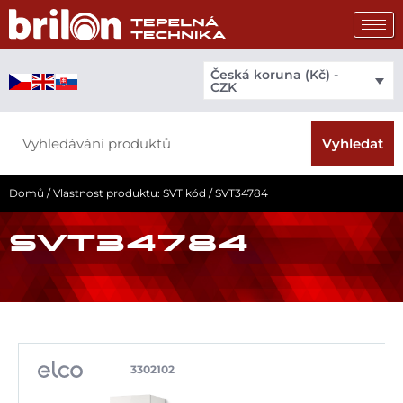
Přeskočit
na
obsah
Česká koruna (Kč) -
CZK
Search
Vyhledat
Domů
/ Vlastnost produktu: SVT kód / SVT34784
SVT34784
3302102