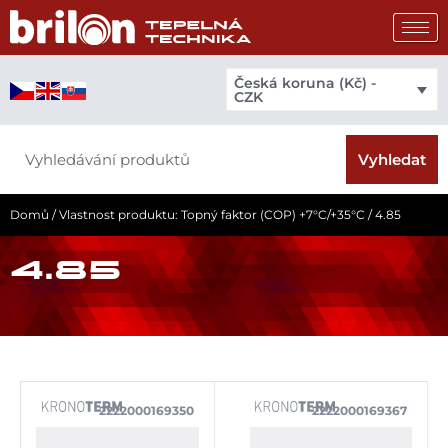
Přeskočit
na
obsah
Česká koruna (Kč) -
CZK
Search
Vyhledat
Domů
/ Vlastnost produktu: Topný faktor (COP) +7°C/+35°C / 4.85
4.85
2222000169350
2222000169367