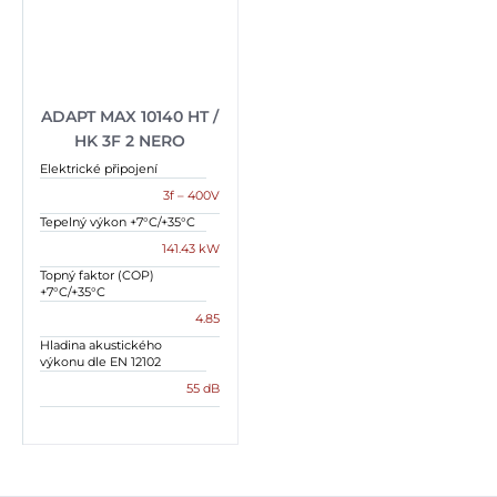
ADAPT MAX 10140 HT /
HK 3F 2 NERO
Elektrické připojení
3f – 400V
Tepelný výkon +7°C/+35°C
141.43 kW
Topný faktor (COP)
+7°C/+35°C
4.85
Hladina akustického
výkonu dle EN 12102
55 dB