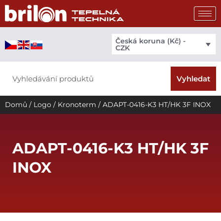
Přeskočit
na
obsah
Česká koruna (Kč) -
CZK
Search
Vyhledat
Domů
/
Logo
/
Kronoterm
/ ADAPT-0416-K3 HT/HK 3F INOX
ADAPT-0416-K3 HT/HK 3F
INOX