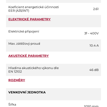
Koeficient energetické účinnosti
2.61
EER (A35/W7)
ELEKTRICKÉ PARAMETRY
Elektrické připojení
3f – 400V
Max. zátěžový proud
10.4 A
AKUSTICKÉ PARAMETRY
Hladina akustického výkonu dle
46 dB
EN 12102
ROZMĚRY
VENKOVNÍ JEDNOTKA
Šířka
1050 mm