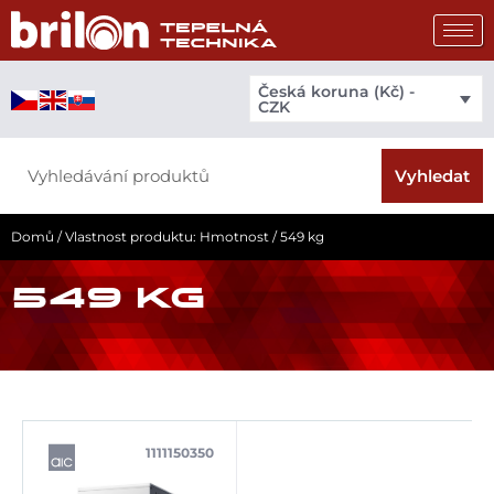
Přeskočit
na
obsah
Česká koruna (Kč) -
CZK
Search
Vyhledat
Domů
/ Vlastnost produktu: Hmotnost / 549 kg
549 KG
1111150350