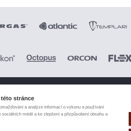
PRODUKTY
této stránce
omažďování a analýze informací o výkonu a používání
Tepelná čerpadla
e sociálních médií a ke zlepšení a přizpůsobení obsahu a
Větrací systémy
Zásobníky TV