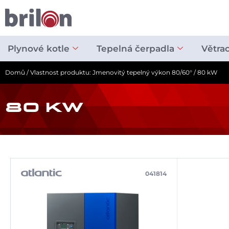
Přeskočit
na
obsah
Plynové kotle
Tepelná čerpadla
Větra
Domů
/ Vlastnost produktu: Jmenovitý tepelný výkon 80/60° / 80 kW
80 KW
041814