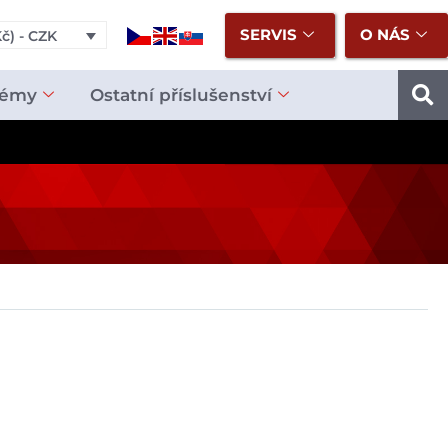
SERVIS
O NÁS
č) - CZK
témy
Ostatní příslušenství