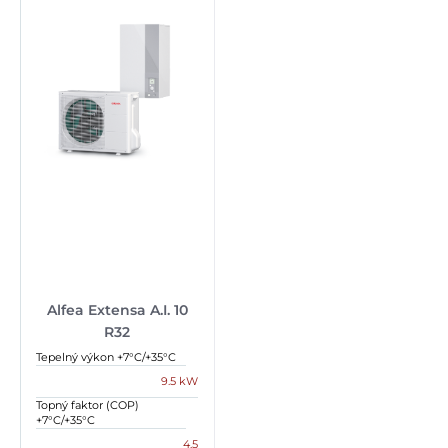
Alfea Extensa A.I. 10
R32
Tepelný výkon +7°C/+35°C
9.5 kW
Topný faktor (COP)
+7°C/+35°C
4.5