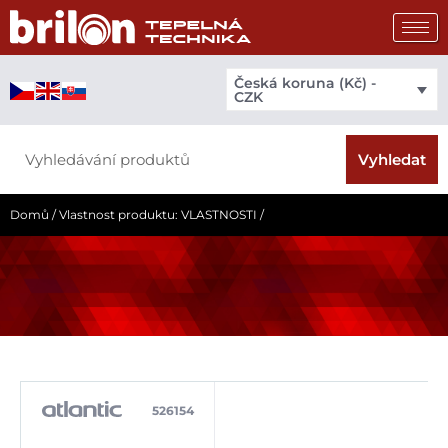
Přeskočit
na
obsah
Česká koruna (Kč) -
CZK
Search
Vyhledat
Domů
/ Vlastnost produktu: VLASTNOSTI / ​
526154