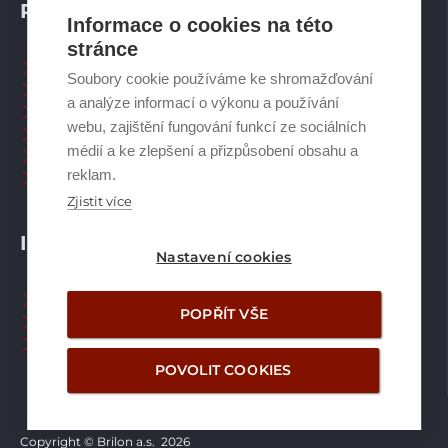
PRODUKTY
Informace o cookies na této
stránce
Tepelná čerpadla
Soubory cookie používáme ke shromažďování
Větrací systémy
a analýze informací o výkonu a používání
Zásobníky TV
webu, zajištění fungování funkcí ze sociálních
Spalinové systémy
médií a ke zlepšení a přizpůsobení obsahu a
Plynové kotle
reklam.
Ostatní příslušenství
Zjistit více
INFORMACE
Nastavení cookies
Naši pracovníci CZ
POPŘÍT VŠE
Naši pracovníci SK
Ochrana osobních údajů
POVOLIT COOKIES
Copyright © Brilon a.s.
2026