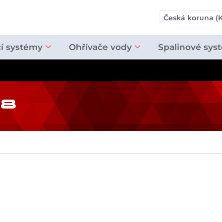
Česká koruna (K
cí systémy
Ohřívače vody
Spalinové sys
28