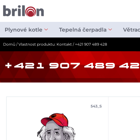
Přeskočit
na
obsah
Plynové kotle
Tepelná čerpadla
Větra
Domů
/ Vlastnost produktu: Kontakt / +421 907 489 428
+421 907 489 4
543_S