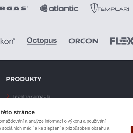
PRODUKTY
Tepelná čerpadla
Větrací systémy
Zásobníky TV
této stránce
Spalinové systémy
omažďování a analýze informací o výkonu a používání
Plynové kotle
e sociálních médií a ke zlepšení a přizpůsobení obsahu a
Ostatní příslušenství