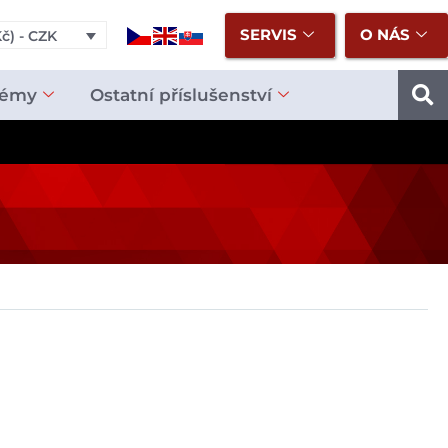
SERVIS
O NÁS
č) - CZK
témy
Ostatní příslušenství