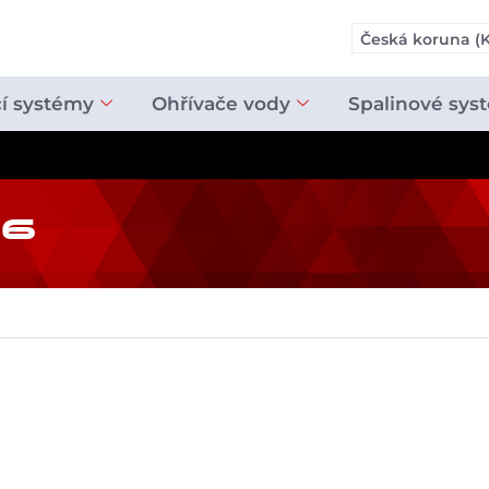
Česká koruna (K
cí systémy
Ohřívače vody
Spalinové sys
36