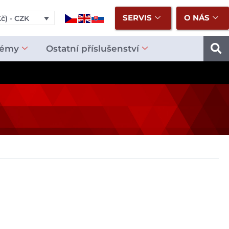
SERVIS
O NÁS
č) - CZK
témy
Ostatní příslušenství