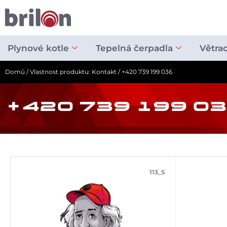
Přeskočit
na
obsah
Plynové kotle
Tepelná čerpadla
Větra
Domů
/ Vlastnost produktu: Kontakt / +420 739 199 036
+420 739 199 0
113_S