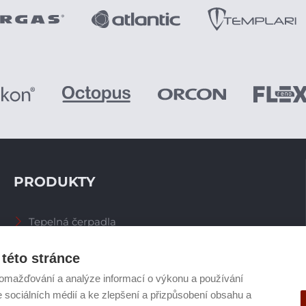
PRODUKTY
Tepelná čerpadla
Větrací systémy
Zásobníky TV
této stránce
Spalinové systémy
omažďování a analýze informací o výkonu a používání
Plynové kotle
e sociálních médií a ke zlepšení a přizpůsobení obsahu a
Ostatní příslušenství