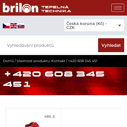
Přeskočit
na
obsah
Česká koruna (Kč) -
CZK
Search
Vyhledat
Domů
/ Vlastnost produktu: Kontakt / +420 608 345 451
+420 608 345
451
489_S