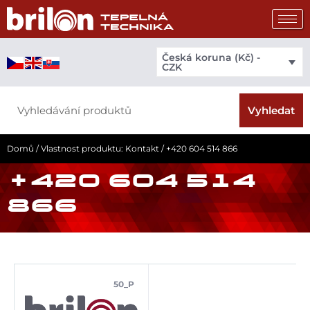
Přeskočit
na
obsah
Česká koruna (Kč) -
CZK
Search
Vyhledat
Domů
/ Vlastnost produktu: Kontakt / +420 604 514 866
+420 604 514
866
50_P