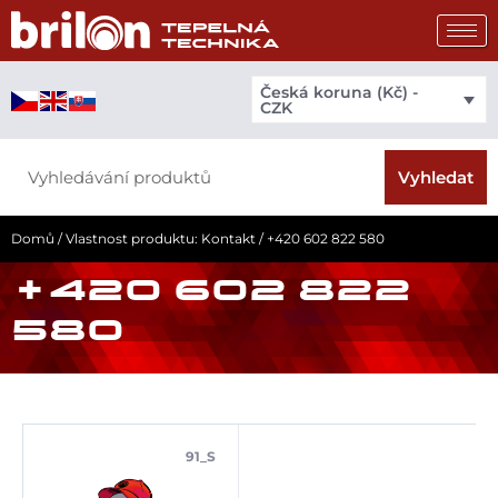
Přeskočit
na
obsah
Česká koruna (Kč) -
CZK
Search
Vyhledat
Domů
/ Vlastnost produktu: Kontakt / +420 602 822 580
+420 602 822
580
91_S