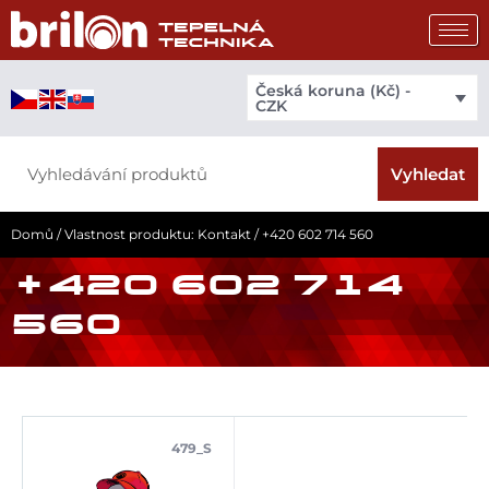
Přeskočit
na
obsah
Česká koruna (Kč) -
CZK
Search
Vyhledat
Domů
/ Vlastnost produktu: Kontakt / +420 602 714 560
+420 602 714
560
479_S