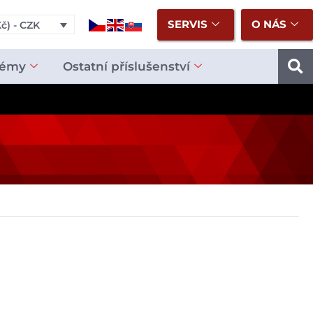
SERVIS
O NÁS
č) - CZK
témy
Ostatní příslušenství