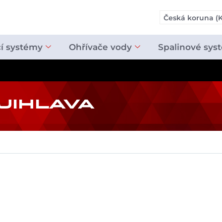
Česká koruna (K
cí systémy
Ohřívače vody
Spalinové sys
JIHLAVA