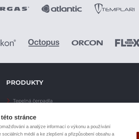
PRODUKTY
Tepelná čerpadla
Větrací systémy
Zásobníky TV
této stránce
Spalinové systémy
omažďování a analýze informací o výkonu a používání
Plynové kotle
e sociálních médií a ke zlepšení a přizpůsobení obsahu a
Ostatní příslušenství