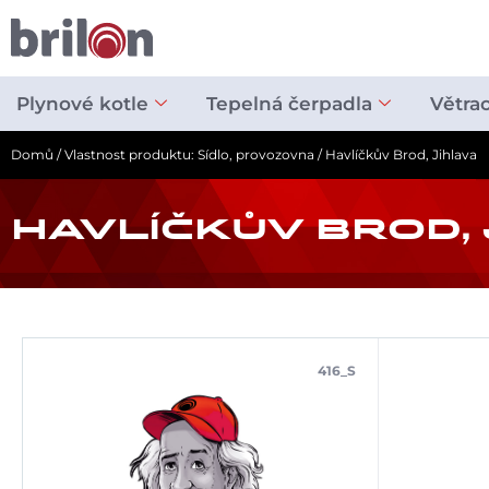
Přeskočit
na
obsah
Plynové kotle
Tepelná čerpadla
Větra
Domů
/ Vlastnost produktu: Sídlo, provozovna / Havlíčkův Brod, Jihlava
HAVLÍČKŮV BROD, 
416_S