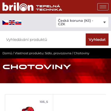
Přeskočit
na
obsah
Česká koruna (Kč) -
CZK
Search
Vyhledat
Domů
/ Vlastnost produktu: Sídlo, provozovna / Chotoviny
CHOTOVINY
105_S