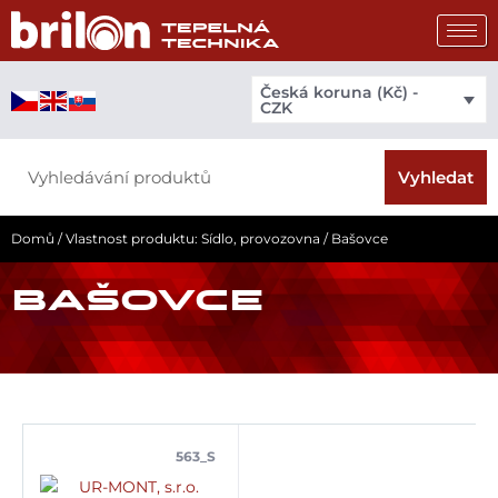
Přeskočit
na
obsah
Česká koruna (Kč) -
CZK
Search
Vyhledat
Domů
/ Vlastnost produktu: Sídlo, provozovna / Bašovce
BAŠOVCE
563_S