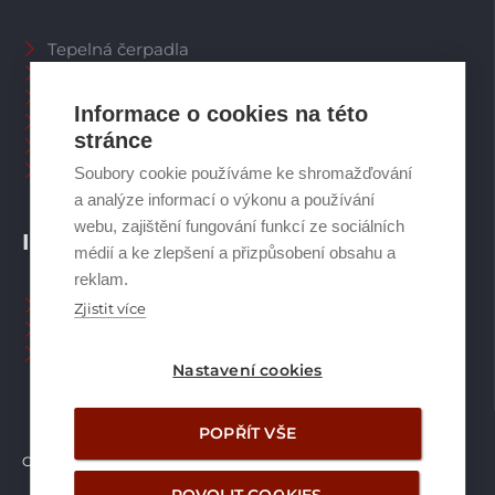
Tepelná čerpadla
Větrací systémy
Zásobníky TV
Informace o cookies na této
Spalinové systémy
stránce
Plynové kotle
Ostatní příslušenství
Soubory cookie používáme ke shromažďování
a analýze informací o výkonu a používání
webu, zajištění fungování funkcí ze sociálních
INFORMACE
médií a ke zlepšení a přizpůsobení obsahu a
reklam.
Naši pracovníci CZ
Zjistit více
Naši pracovníci SK
Ochrana osobních údajů
Nastavení cookies
POPŘÍT VŠE
Copyright © Brilon a.s.
2026