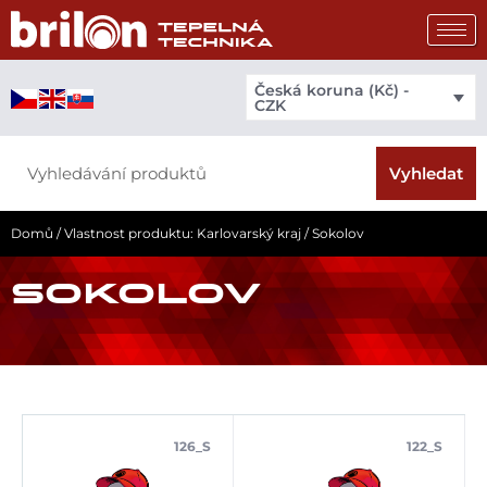
Přeskočit
na
obsah
Česká koruna (Kč) -
CZK
Search
Vyhledat
Domů
/ Vlastnost produktu: Karlovarský kraj / Sokolov
SOKOLOV
126_S
122_S