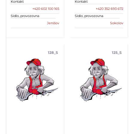
Kontakt
Kontakt
+420 602 100 165
+420 352 693 672
Sídlo, provozovna
Sídlo, provozovna
Jenišov
Sokolov
128_S
125_S